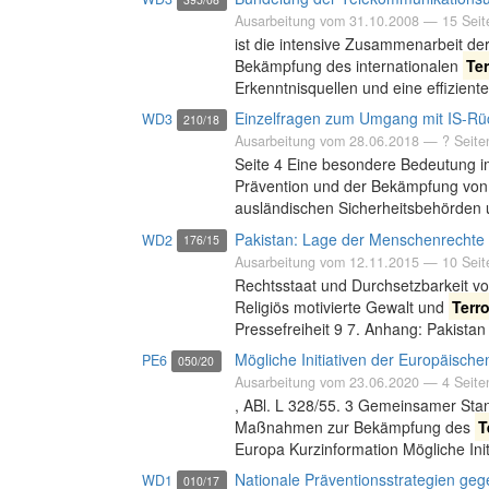
Ausarbeitung vom
31.10.2008
— 15 Seit
ist die intensive Zusammenarbeit d
Bekämpfung des internationalen
Te
Erkenntnisquellen und eine effizie
Einzelfragen zum Umgang mit IS-Rü
WD3
210/18
Ausarbeitung vom
28.06.2018
— ? Seite
Seite 4 Eine besondere Bedeutung i
Prävention und der Bekämpfung vo
ausländischen Sicherheitsbehörden u
Pakistan: Lage der Menschenrechte 
WD2
176/15
Ausarbeitung vom
12.11.2015
— 10 Seit
Rechtsstaat und Durchsetzbarkeit vo
Religiös motivierte Gewalt und
Terr
Pressefreiheit 9 7. Anhang: Pakista
Mögliche Initiativen der Europäische
PE6
050/20
Ausarbeitung vom
23.06.2020
— 4 Seite
, ABl. L 328/55. 3 Gemeinsamer St
Maßnahmen zur Bekämpfung des
T
Europa Kurzinformation Mögliche Ini
Nationale Präventionsstrategien geg
WD1
010/17