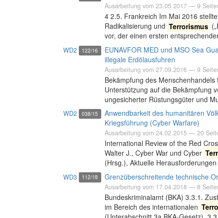
Ausarbeitung vom
23.05.2017
— 9 Seite
4 2.5. Frankreich Im Mai 2016 stellt
Radikalisierung und
Terrorismus
(„
vor, der einen ersten entsprechend
EUNAVFOR MED und MSO Sea Guardia
WD2
122/16
illegale Erdölausfuhren
Ausarbeitung vom
27.09.2016
— 9 Seite
Bekämpfung des Menschenhandels tat
Unterstützung auf die Bekämpfung 
ungesicherter Rüstungsgüter und Mu
Anwendbarkeit des humanitären Völk
WD2
038/15
Kriegsführung (Cyber Warfare)
Ausarbeitung vom
24.02.2015
— 20 Seit
International Review of the Red Cro
Walter J., Cyber War und Cyber
Ter
(Hrsg.), Aktuelle Herausforderungen
Grenzüberschreitende technische O
WD3
112/18
Ausarbeitung vom
17.04.2018
— 8 Seite
Bundeskriminalamt (BKA) 3.3.1. Zus
im Bereich des internationalen
Terr
(Unterabschnitt 3a BKA-Gesetz). 3