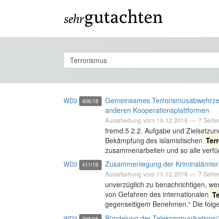
Gemeinsames Terrorismusabwehrzent
WD3
406/18
anderen Kooperationsplattformen
Ausarbeitung vom
19.12.2018
— ? Seite
fremd.5 2.2. Aufgabe und Zielsetzu
Bekämpfung des islamistischen
Ter
zusammenarbeiten und so alle verfü
Zusammenlegung der Kriminalämter
WD3
411/18
Ausarbeitung vom
11.12.2018
— ? Seite
unverzüglich zu benachrichtigen, w
von Gefahren des internationalen
T
gegenseitigem Benehmen.“ Die folgen
Bündelung der Telekommunikations
WD3
395/08