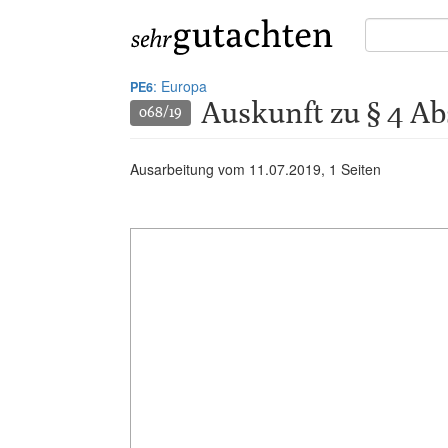
Suche
in
Gutachten:
: Europa
PE6
Auskunft zu § 4 A
068/19
Ausarbeitung vom
11.07.2019
, 1 Seiten