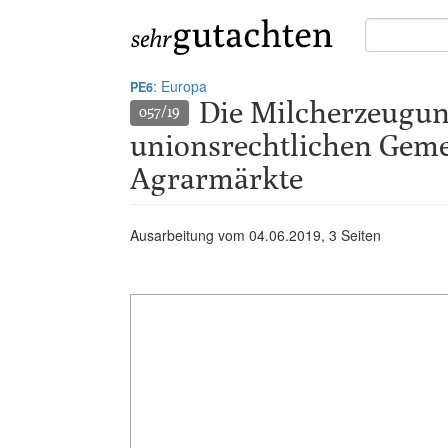
Suche
in
Gutachten:
: Europa
PE6
Die Milcherzeugu
057/19
unionsrechtlichen Gem
Agrarmärkte
Ausarbeitung vom
04.06.2019
, 3 Seiten