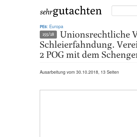
Suche
in
Gutachten:
: Europa
PE6
Unionsrechtliche 
155/18
Schleierfahndung. Verein
2 POG mit dem Schenge
Ausarbeitung vom
30.10.2018
, 13 Seiten