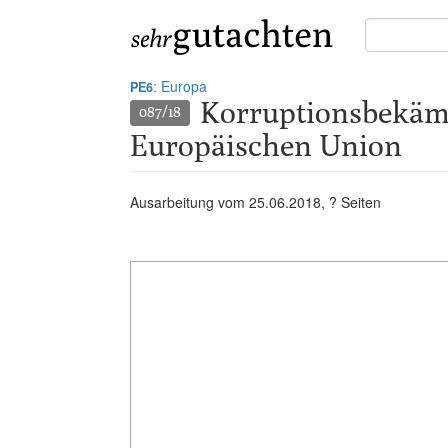
Suche
in
Gutachten:
: Europa
PE6
Korruptionsbekä
087/18
Europäischen Union
Ausarbeitung vom
25.06.2018
, ? Seiten